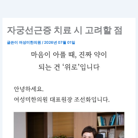
콘
텐
츠
로
자궁선근증 치료 시 고려할 점
건
너
글쓴이
여성미한의원
/
2026년 07월 01일
뛰
기