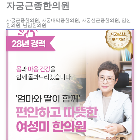
자궁근종한의원
콘
텐
츠
자궁근종한의원, 자궁내막증한의원, 자궁선근증한의원, 임신
한의원, 난임한의원
로
건
너
뛰
기