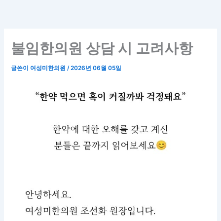
콘
텐
츠
로
불임한의원 상담 시 고려사항
건
너
글쓴이
여성미한의원
/
2026년 06월 05일
뛰
기