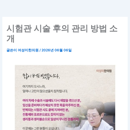
콘
텐
츠
로
시험관 시술 후의 관리 방법 소
건
개
너
뛰
글쓴이
여성미한의원
/
2026년 06월 06일
기