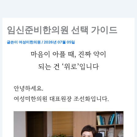
콘
텐
츠
로
임신준비한의원 선택 가이드
건
너
글쓴이
여성미한의원
/
2026년 07월 05일
뛰
기