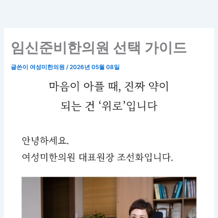
콘
텐
츠
로
임신준비한의원 선택 가이드
건
너
글쓴이
여성미한의원
/
2026년 05월 08일
뛰
기