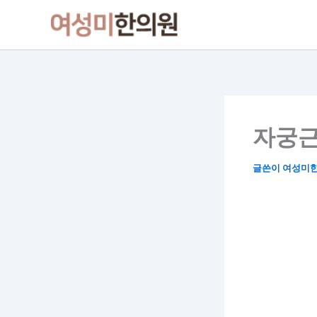
콘
텐
츠
로
건
너
뛰
자궁근
기
글쓴이
여성미