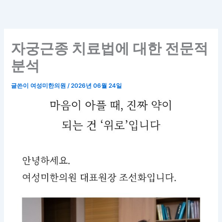
콘
텐
츠
로
자궁근종 치료법에 대한 전문적
건
분석
너
뛰
글쓴이
여성미한의원
/
2026년 06월 24일
기