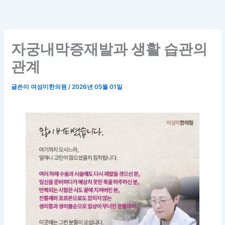
콘
텐
츠
로
자궁내막증재발과 생활 습관의
건
관계
너
뛰
글쓴이
여성미한의원
/
2026년 05월 01일
기