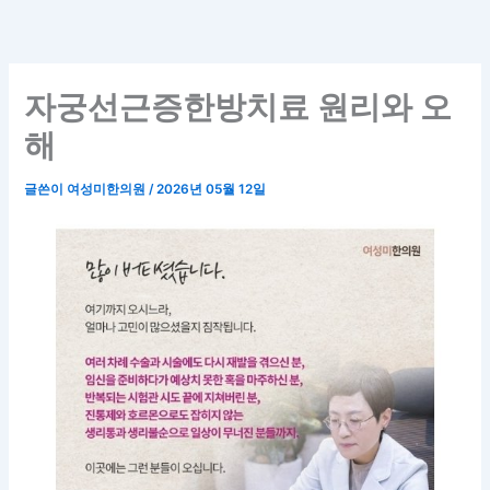
콘
텐
츠
로
자궁선근증한방치료 원리와 오
건
해
너
뛰
글쓴이
여성미한의원
/
2026년 05월 12일
기