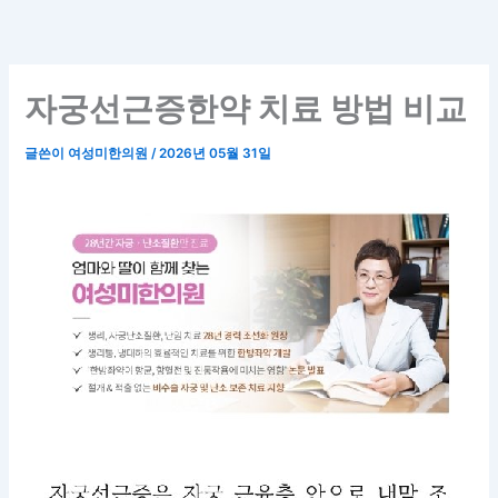
콘
텐
츠
로
자궁선근증한약 치료 방법 비교
건
너
글쓴이
여성미한의원
/
2026년 05월 31일
뛰
기