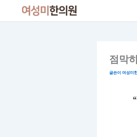
콘
텐
츠
로
건
너
뛰
점막하
기
글쓴이
여성미