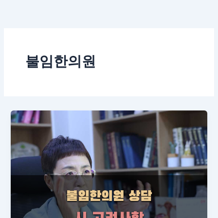
콘
텐
츠
로
건
불임한의원
너
뛰
기