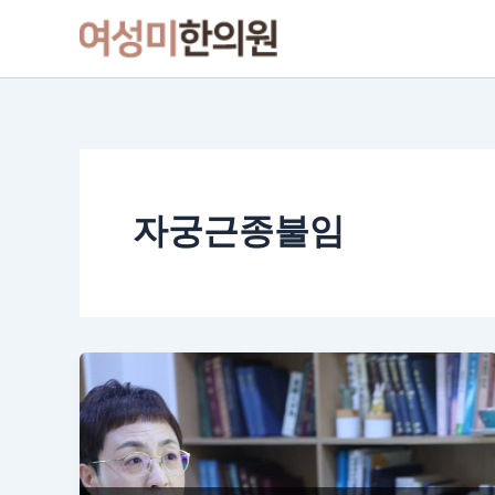
콘
텐
츠
로
건
너
뛰
기
자궁근종불임