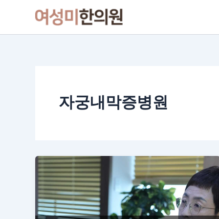
콘
텐
츠
로
건
너
뛰
기
자궁내막증병원