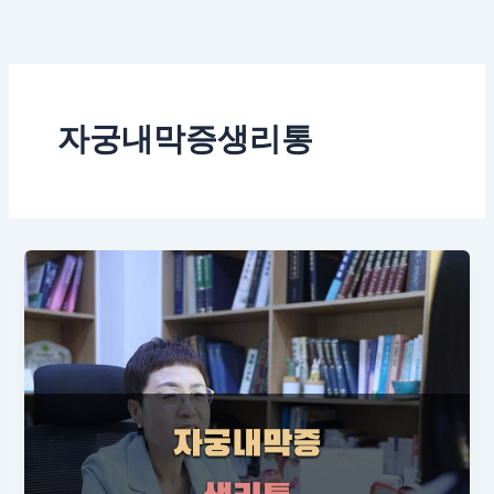
콘
텐
츠
로
건
자궁내막증생리통
너
뛰
기