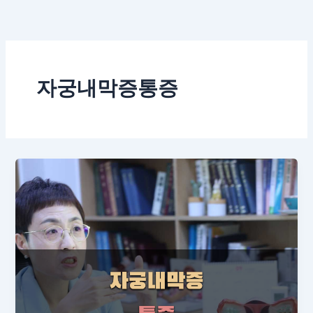
콘
텐
츠
로
건
자궁내막증통증
너
뛰
기