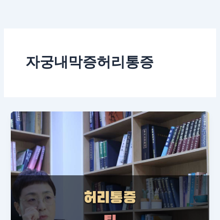
콘
텐
츠
로
건
자궁내막증허리통증
너
뛰
기