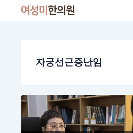
콘
텐
츠
로
건
너
뛰
기
자궁선근증난임