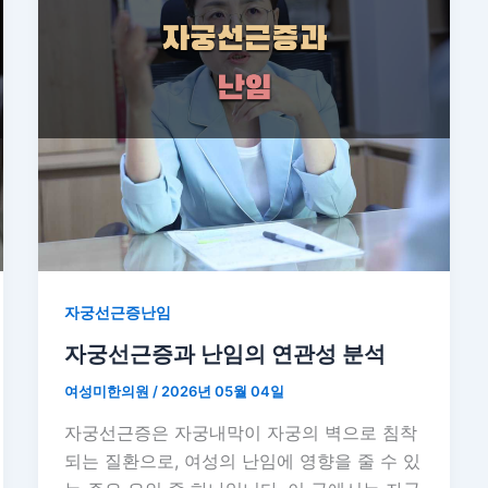
자궁선근증난임
자궁선근증과 난임의 연관성 분석
여성미한의원
/
2026년 05월 04일
자궁선근증은 자궁내막이 자궁의 벽으로 침착
되는 질환으로, 여성의 난임에 영향을 줄 수 있